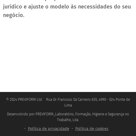
jurídico e ajuste o modelo às necessidades do seu
negócio.
© 2024 PREVIFORM Ltd. Rua Dr. Francisco Sá Carneiro 635, 4990 - 024 Ponte de
Lima
Desenvolvido por PREVIFORM_Laboratório, Formação, Higiene e Segurança no
.
Trabalho, Lda
Política de privacidade
Política de cookies