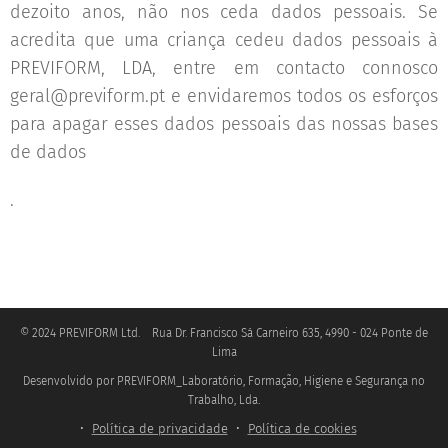
dezoito anos, não nos ceda dados pessoais. Se
acredita que uma criança cedeu dados pessoais à
PREVIFORM, LDA, entre em contacto connosco
geral@previform.pt e envidaremos todos os esforços
para apagar esses dados pessoais das nossas bases
de dados
.
© 2024 PREVIFORM Ltd. Rua Dr. Francisco Sá Carneiro 635, 4990 - 024 Ponte de
Lima
Desenvolvido por PREVIFORM_Laboratório, Formação, Higiene e Segurança no
.
Trabalho, Lda
Política de privacidade
Política de cookies