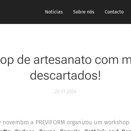
Noticias
Sobre nós
Contacto
op de artesanato com ma
descartados!
20-11-2024
e novembro a PREVIFORM organizou um workshop 