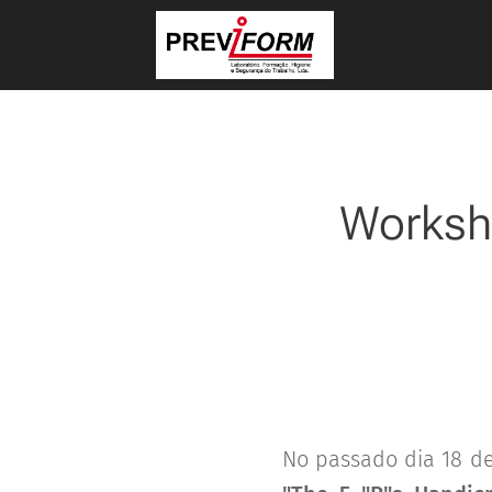
Worksh
No passado dia 18 d