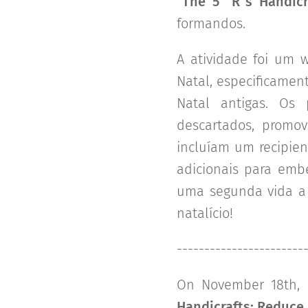
"The 5 "R"s Handicr
formandos.
A atividade foi um 
Natal, especificamen
Natal antigas. Os 
descartados, promov
incluíam um recipien
adicionais para embe
uma segunda vida a 
natalício!
-----------------------
On November 18th, 
Handicrafts: Reduce,