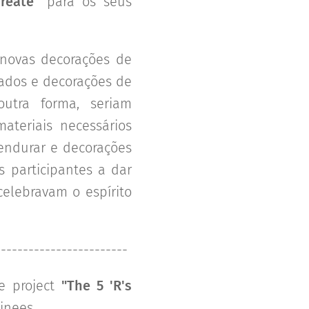
reate"
para os seus
 novas decorações de
tados e decorações de
outra forma, seriam
ateriais necessários
pendurar e decorações
s participantes a dar
elebravam o espírito
------------------------
e project
"The 5 'R's
ainees.