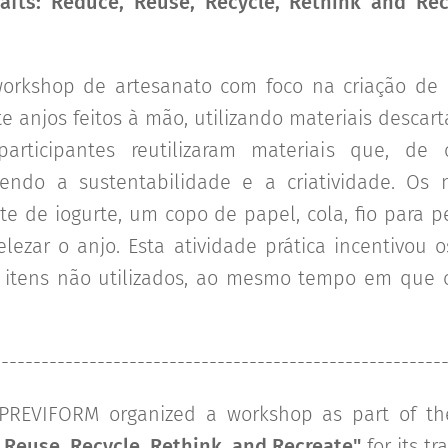
afts: Reduce, Reuse, Recycle, Rethink and Rec
workshop de artesanato com foco na criação de
te anjos feitos à mão, utilizando materiais descar
participantes reutilizaram materiais que, de 
endo a sustentabilidade e a criatividade. Os m
te de iogurte, um copo de papel, cola, fio para 
lezar o anjo. Esta atividade prática incentivou o
itens não utilizados, ao mesmo tempo em que c
--------------------------------------------------------
PREVIFORM organized a workshop as part of th
 Reuse, Recycle, Rethink, and Recreate"
for its tr