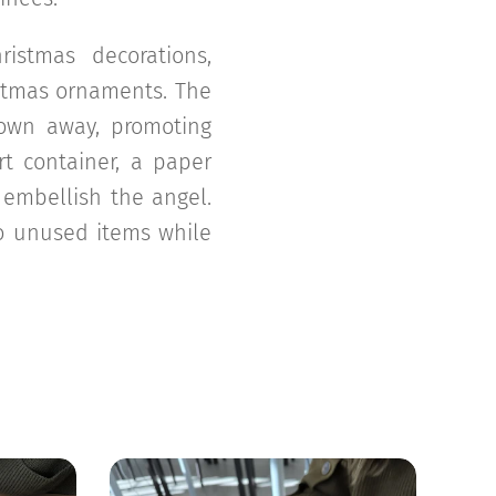
istmas decorations,
istmas ornaments. The
rown away, promoting
rt container, a paper
 embellish the angel.
to unused items while