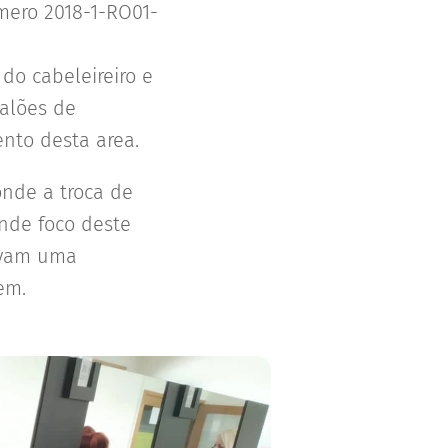
mero 2018-1-RO01-
do cabeleireiro e
salões de
nto desta area.
onde a troca de
nde foco deste
levam uma
em.