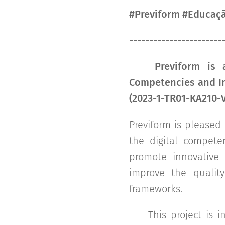
#Previform #Educaçã
-----------------------
📢
Previform is 
Competencies and Im
(2023-1-TR01-KA210-
Previform is pleased 
the digital compete
promote innovative 
improve the quality
frameworks.
🎯 This project is 