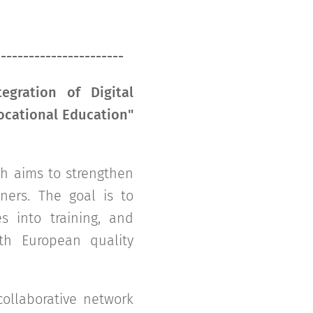
-----------------------
egration of Digital
ocational Education"
ich aims to strengthen
ners. The goal is to
s into training, and
ith European quality
collaborative network