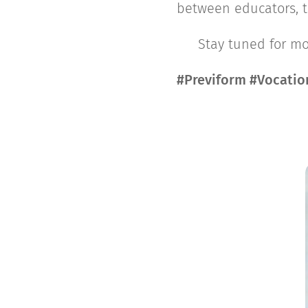
between educators, tr
🔗 Stay tuned for mo
#Previform #Vocatio