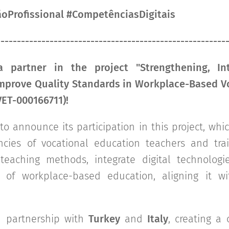
oProfissional #CompetênciasDigitais
--------------------------------------------------------
a partner in the project "Strengthening, Int
prove Quality Standards in Workplace-Based V
VET-000166711)!
to announce its participation in this project, wh
ncies of vocational education teachers and trai
teaching methods, integrate digital technologie
 of workplace-based education, aligning it w
in partnership with
Turkey
and
Italy
, creating a 