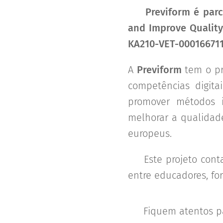
📢 Previform é parc
and Improve Quality
KA210-VET-000166711
A
Previform
tem o pra
competências digita
promover métodos i
melhorar a qualidade
europeus.
🎯 Este projeto cont
entre educadores, fo
🔗 Fiquem atentos p