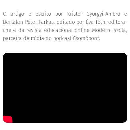
O artigo é escrito por Kristóf Györgyi-Ambró e
Bertalan Péter Farkas, editado por Éva Tóth, editora-
chefe da revista educacional online Modern Iskola,
parceira de mídia do podcast Csomópont.