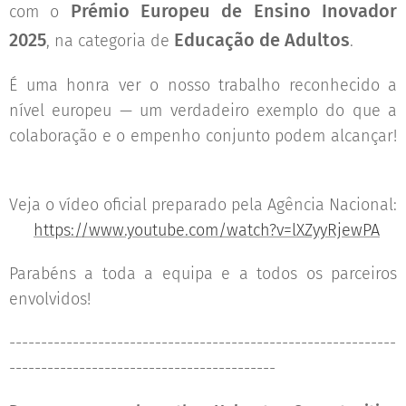
Prémio Europeu de Ensino Inovador
com o
2025
Educação de Adultos
, na categoria de
.
É uma honra ver o nosso trabalho reconhecido a
nível europeu — um verdadeiro exemplo do que a
colaboração e o empenho conjunto podem alcançar!
💪✨
Veja o vídeo oficial preparado pela Agência Nacional:
📽️
https://www.youtube.com/watch?v=lXZyyRjewPA
Parabéns a toda a equipa e a todos os parceiros
envolvidos! 👏
-------------------------------------------------------------
------------------------------------------