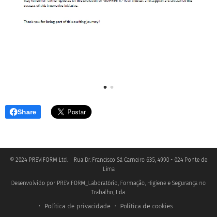
Share
© 2024 PREVIFORM Ltd. Rua Dr. Francisco Sá Carneiro 635, 4990 - 024 Ponte de
Lima
Desenvolvido por PREVIFORM_Laboratório, Formação, Higiene e Segurança no
.
Trabalho, Lda
Política de privacidade
Política de cookies