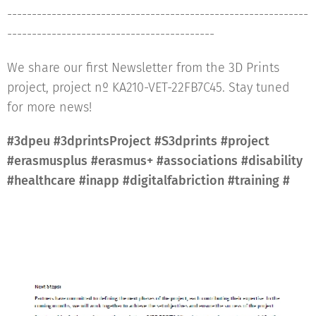
-------------------------------------------------------------
------------------------------------------
We share our first Newsletter from the 3D Prints
project, project nº KA210-VET-22FB7C45. Stay tuned
for more news! 🙂
#3dpeu #3dprintsProject #S3dprints #project
#erasmusplus #erasmus+ #associations #disability
#healthcare #inapp #digitalfabriction #training #