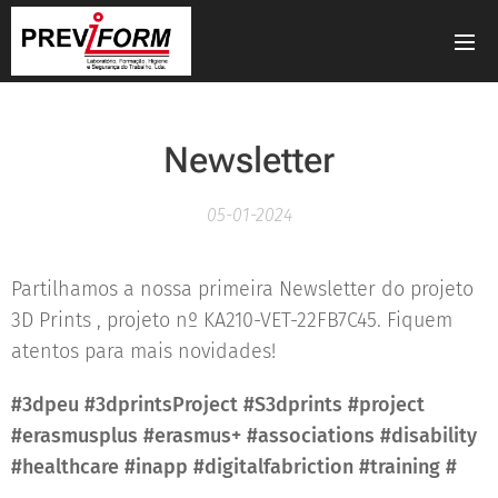
Newsletter
05-01-2024
Partilhamos a nossa primeira Newsletter do projeto
3D Prints , projeto nº KA210-VET-22FB7C45. Fiquem
atentos para mais novidades! 🙂
#3dpeu #3dprintsProject #S3dprints #project
#erasmusplus #erasmus+ #associations #disability
#healthcare #inapp #digitalfabriction #training #