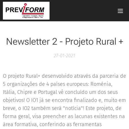
Newsletter 2 - Projeto Rural +
27-01-2021
O projeto Rural+ desenvolvido através da parceria de
5 organizações de 4 países europeus: Roménia,
Itália, Chipre e Portugal vê concluído um dos seus
objetivos! O IO1 já se encontra finalizado e, muito em
breve, o IO2 também será "notícia"! Este projeto, de
forma geral, visa preencher as lacunas existentes na
área formativa, conferindo as ferramentas