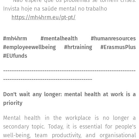
👉 Não espere que os problemas se tornem crises.
Invista hoje na saúde mental no trabalho 💙🧠
🔗
https://mh4hrm.eu/pt-pt/
#mh4hrm #mentalhealth #humanresources
#employeewellbeing #hrtraining #ErasmusPlus
#EUfunds
-------------------------------------------------------------
-----------------------------------------
Don't wait any longer: mental health at work is a
priority
Mental health in the workplace is no longer a
secondary topic. Today, it is essential for people's
well-being, team productivity, and organisational