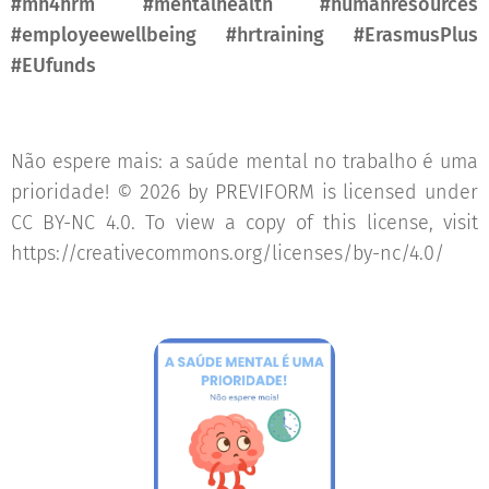
#mh4hrm #mentalhealth #humanresources
#employeewellbeing #hrtraining #ErasmusPlus
#EUfunds
Não espere mais: a saúde mental no trabalho é uma
prioridade! © 2026 by PREVIFORM is licensed under
CC BY-NC 4.0. To view a copy of this license, visit
https://creativecommons.org/licenses/by-nc/4.0/