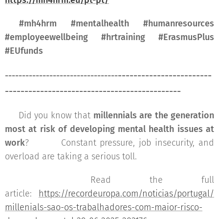
https://mh4hrm.eu/pt-pt/
#mh4hrm #mentalhealth #humanresources
#employeewellbeing #hrtraining #ErasmusPlus
#EUfunds
------------------------
---------------------------------
----------
----------------------------------
-
🧠 Did you know that
millennials are the generation
most at risk of developing mental health issues at
work
? 😔⚠️ Constant pressure, job insecurity, and
overload are taking a serious toll.
📎 Read the full
article:
https://recordeuropa.com/noticias/portugal/
millenials-sao-os-trabalhadores-com-maior-risco-