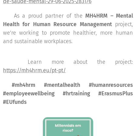
de-saude-mental-29-06-2025-283176
📢 As a proud partner of the
MH4HRM – Mental
Health for Human Resource Management
project,
we're working to promote healthier, more human
and sustainable workplaces.
🔗 Learn more about the project:
https://mh4hrm.eu/pt-pt/
#mh4hrm #mentalhealth #humanresources
#employeewellbeing #hrtraining #ErasmusPlus
#EUfunds