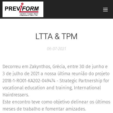
LTTA & TPM
06-07-2021
Decorreu em Zakynthos, Grécia, entre 30 de junho e
3 de julho de 2021 a nossa última reunião do projeto
2018-1-RO01-KA202-049474 - Strategic Partnership for
vocational education and training, International
Hairdressers.
Este encontro teve como objetivo delinear os últimos
meses de trabalho e fomentar amizades.