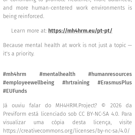
and more human-centered work environments is
being reinforced.
👉 Learn more at:
https://mh4hrm.eu/pt-pt/
Because mental health at work is not just a topic —
it's a priority. 🌱
#mh4hrm #mentalhealth #humanresources
#employeewellbeing #hrtraining #ErasmusPlus
#EUFunds
Já ouviu falar do MH4HRM.Project? © 2026 da
Previform está licenciado sob CC BY-NC-SA 4.0. Para
visualizar uma cópia desta licença, visite
https://creativecommons.org/licenses/by-nc-sa/4.0/