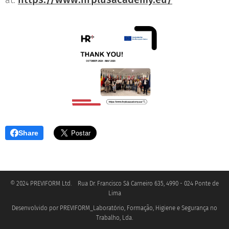
at:
Share
© 2024 PREVIFORM Ltd. Rua Dr. Francisco Sá Carneiro 635, 4990 - 024 Ponte de
Lima
Desenvolvido por PREVIFORM_Laboratório, Formação, Higiene e Segurança no
.
Trabalho, Lda