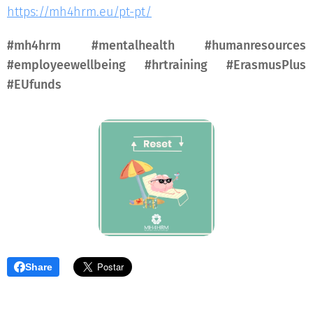
https://mh4hrm.eu/pt-pt/
#mh4hrm #mentalhealth #humanresources
#employeewellbeing #hrtraining #ErasmusPlus
#EUfunds
Share