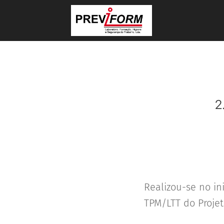
2
Realizou-se no i
TPM/LTT do Projet