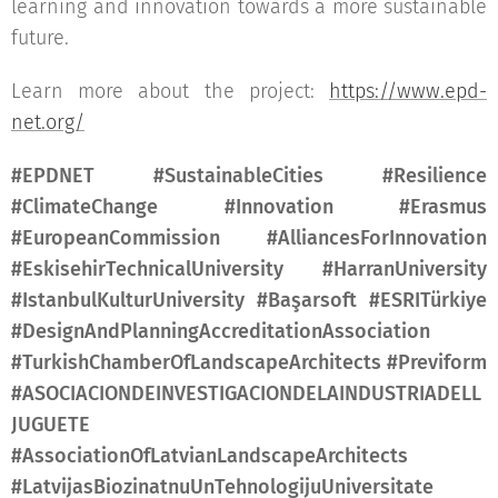
learning and innovation towards a more sustainable
future.
Learn more about the project:
https://www.epd-
net.org/
#EPDNET #SustainableCities #Resilience
#ClimateChange #Innovation #Erasmus
#EuropeanCommission #AlliancesForInnovation
#EskisehirTechnicalUniversity #HarranUniversity
#IstanbulKulturUniversity #Başarsoft #ESRITürkiye
#DesignAndPlanningAccreditationAssociation
#TurkishChamberOfLandscapeArchitects #Previform
#ASOCIACIONDEINVESTIGACIONDELAINDUSTRIADELL
JUGUETE
#AssociationOfLatvianLandscapeArchitects
#LatvijasBiozinatnuUnTehnologijuUniversitate