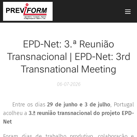
EPD-Net: 3.ª Reunião
Transnacional | EPD-Net: 3rd
Transnational Meeting
06-07-2026
📍 Entre os dias
29 de junho e 3 de julho
, Portugal
acolheu a
3.ª reunião transnacional do projeto EPD-
Net
🌍🤝
Foram dias de trabalho produtivo, colaboração e