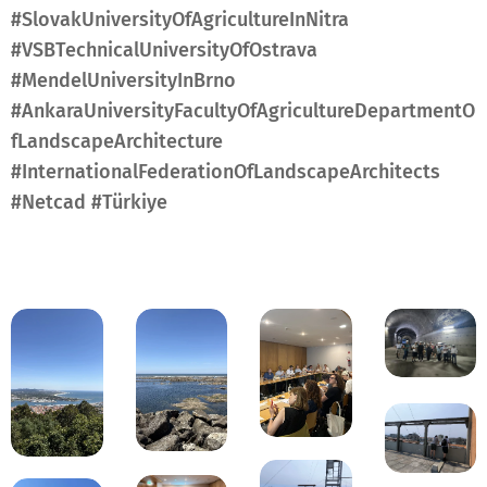
#SlovakUniversityOfAgricultureInNitra
#VSBTechnicalUniversityOfOstrava
#MendelUniversityInBrno
#AnkaraUniversityFacultyOfAgricultureDepartmentO
fLandscapeArchitecture
#InternationalFederationOfLandscapeArchitects
#Netcad #Türkiye