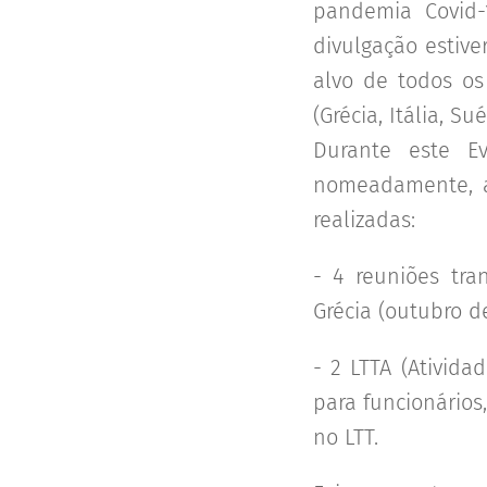
pandemia Covid-
divulgação estive
alvo de todos os
(Grécia, Itália, S
Durante este E
nomeadamente, as
realizadas:
- 4 reuniões tra
Grécia (outubro de
- 2 LTTA (Ativida
para funcionários
no LTT.