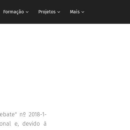
Formação
Projetos
Mais
ebate" nº 2018-1-
onal e, devido à