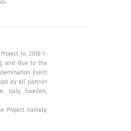
vo.
roject nr. 2018-1-
g, and due to the
issemination Event
ups by all partner
e, Italy, Sweden,
e Project namely,