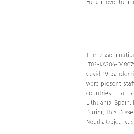
Foi um evento mui
The Dissemination
IT02-KA204-04807
Covid-19 pandemic
were present staf
countries that a
Lithuania, Spain,
During this Diss
Needs, Objectives,