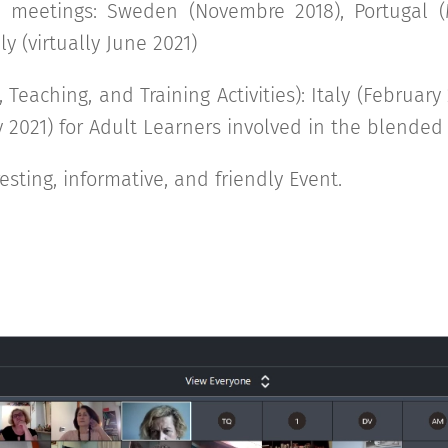
l meetings: Sweden (Novembre 2018), Portugal (
ly (virtually June 2021)
, Teaching, and Training Activities): Italy (February 
 2021) for Adult Learners involved in the blended 
resting, informative, and friendly Event.