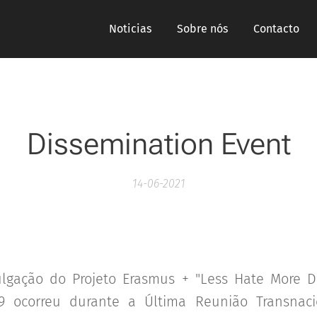
Noticias
Sobre nós
Contacto
Dissemination Event
14-06-2021
lgação do Projeto Erasmus + "Less Hate More D
79 ocorreu durante a Última Reunião Transnaci