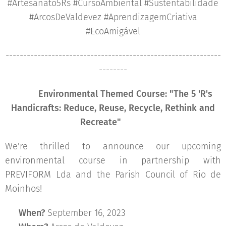
#Artesanato5Rs #CursoAmbiental #Sustentabilidade
#ArcosDeValdevez #AprendizagemCriativa
#EcoAmigável
-------------------------------------------------------------
--------
🌍🌟
Environmental Themed Course: "The 5 'R's
Handicrafts: Reduce, Reuse, Recycle, Rethink and
Recreate"
🌟🌍
We're thrilled to announce our upcoming
environmental course in partnership with
PREVIFORM Lda and the Parish Council of Rio de
Moinhos! 🎨♻️
🗓
When?
September 16, 2023