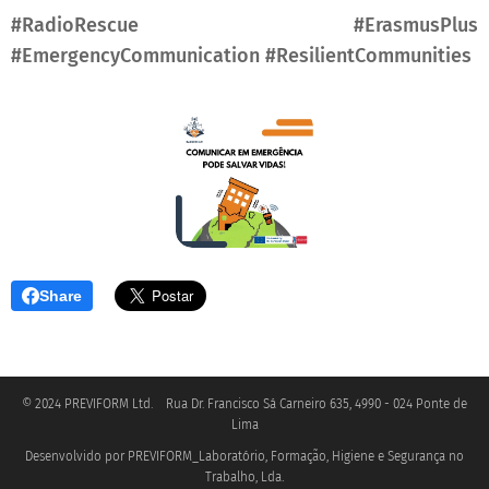
#RadioRescue #ErasmusPlus
#EmergencyCommunication #ResilientCommunities
Share
© 2024 PREVIFORM Ltd. Rua Dr. Francisco Sá Carneiro 635, 4990 - 024 Ponte de
Lima
Desenvolvido por PREVIFORM_Laboratório, Formação, Higiene e Segurança no
.
Trabalho, Lda