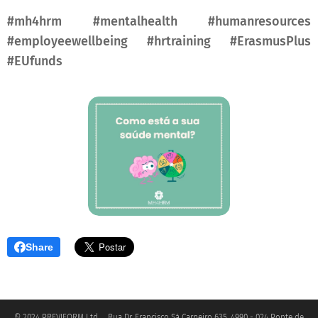
#mh4hrm #mentalhealth #humanresources
#employeewellbeing #hrtraining #ErasmusPlus
#EUfunds
Share
© 2024 PREVIFORM Ltd. Rua Dr. Francisco Sá Carneiro 635, 4990 - 024 Ponte de