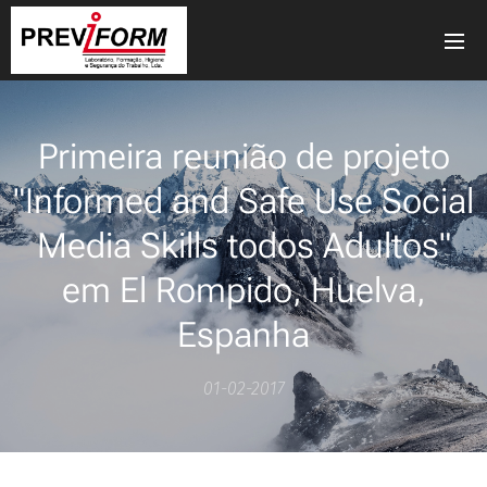
Primeira reunião de projeto
"Informed and Safe Use Social
Media Skills todos Adultos"
em El Rompido, Huelva,
Espanha
01-02-2017