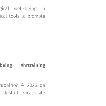
ical well-being in
ical tools to promote
eing #hrtraining
trabalho? © 2026 da
desta licença, visite