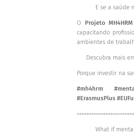
🧠 💼 E se a saúde m
O
Projeto MH4HRM
capacitando profiss
ambientes de trabal
👉 Descubra mais em
Porque investir na s
#mh4hrm #mental
#ErasmusPlus #EUF
-----------------------
🧠 💼 What if mental