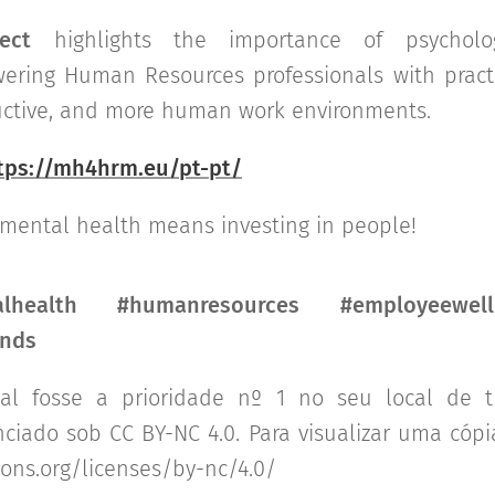
ect
highlights the importance of psycholog
ering Human Resources professionals with pract
uctive, and more human work environments.
tps://mh4hrm.eu/pt-pt/
 mental health means investing in people!
health #humanresources #employeewellb
unds
l fosse a prioridade nº 1 no seu local de 
ciado sob CC BY-NC 4.0. Para visualizar uma cópia 
ons.org/licenses/by-nc/4.0/