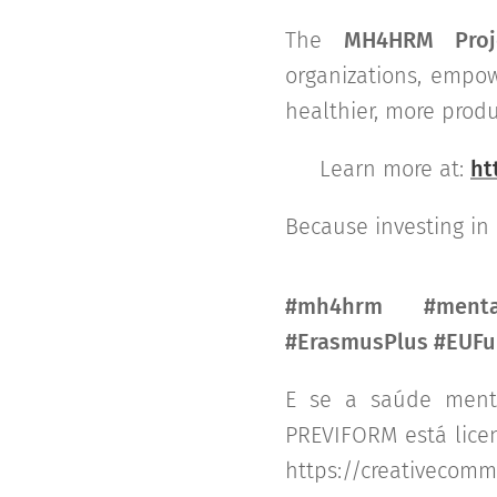
The
MH4HRM Proj
organizations, empow
healthier, more prod
👉 Learn more at:
ht
Because investing in
#mh4hrm #mental
#ErasmusPlus #EUF
E se a saúde menta
PREVIFORM está licen
https://creativecomm