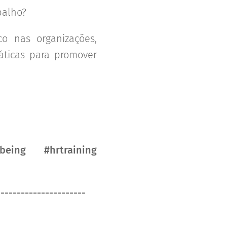
abalho?
co nas organizações,
áticas para promover
eing #hrtraining
----------------------