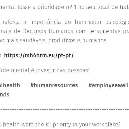
ental fosse a prioridade nº 1 no seu local de tr
reforça a importância do bem-estar psicológi
ionais de Recursos Humanos com ferramentas pr
ho mais saudáveis, produtivos e humanos.
:
https://mh4hrm.eu/pt-pt/
aúde mental é investir nas pessoas!
health #humanresources #employeewellb
unds
--------------------------------------------------------
 health were the #1 priority in your workplace?