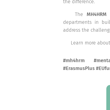
the difference.
👉 The
MH4HRM P
departments in buil
address the challeng
📚 Learn more about
#mh4hrm #mental
#ErasmusPlus #EUfu