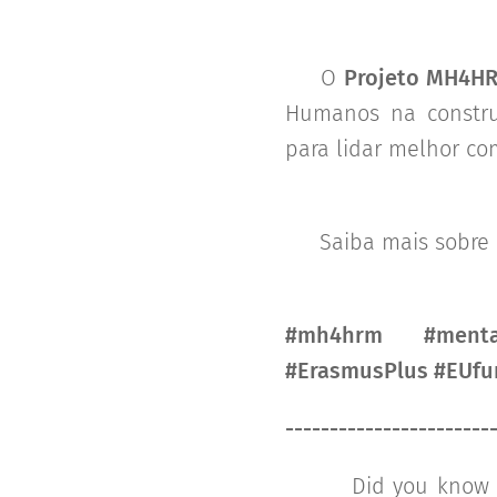
👉 O
Projeto MH4H
Humanos na constru
para lidar melhor co
📚 Saiba mais sobre 
#mh4hrm #mental
#ErasmusPlus #EUfu
-----------------------
🔍🧠 Did you know th