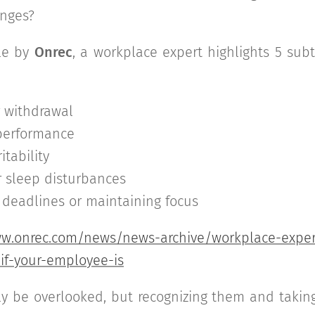
enges?
cle by
Onrec
, a workplace expert highlights 5 sub
r withdrawal
 performance
itability
r sleep disturbances
g deadlines or maintaining focus
ww.onrec.com/news/news-archive/workplace-expert
-if-your-employee-is
ly be overlooked, but recognizing them and takin