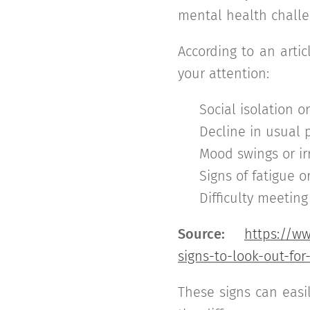
mental health chall
According to an arti
your attention:
🔷 Social isolation o
🔷 Decline in usual
🔷 Mood swings or irr
🔷 Signs of fatigue o
🔷 Difficulty meetin
Source:
https://w
signs-to-look-out-for
These signs can easi