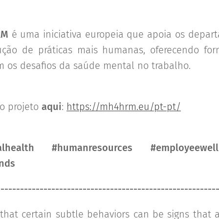
RM
é uma iniciativa europeia que apoia os depar
ção de práticas mais humanas, oferecendo for
m os desafios da saúde mental no trabalho.
o projeto
aqui
:
https://mh4hrm.eu/pt-pt/
health #humanresources #employeewellb
nds
-------
------------------------------
-------------------
at certain subtle behaviors can be signs that 