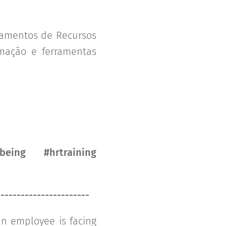
tamentos de Recursos
mação e ferramentas
eing #hrtraining
-----------------------
an employee is facing