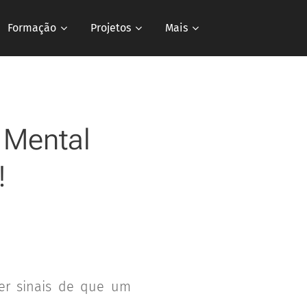
Formação
Projetos
Mais
e Mental
!
r sinais de que um