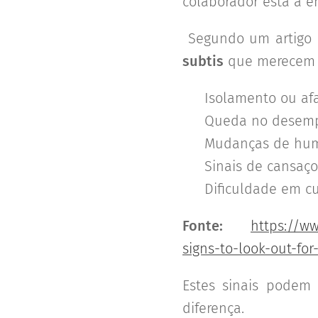
colaborador está a e
Segundo um artigo
subtis
que merecem a
🔷 Isolamento ou af
🔷 Queda no desemp
🔷 Mudanças de humo
🔷 Sinais de cansaço
🔷 Dificuldade em cu
Fonte:
https://w
signs-to-look-out-for
Estes sinais podem 
diferença.