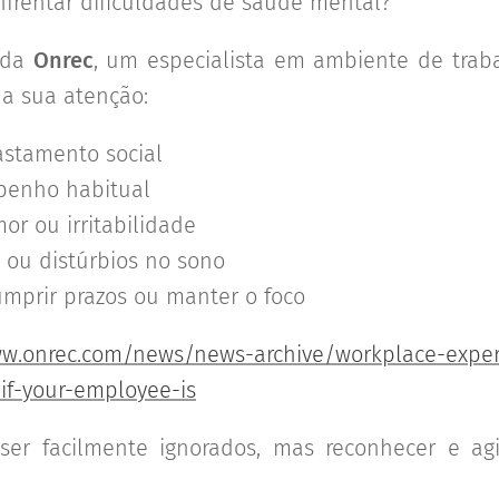
nfrentar dificuldades de saúde mental?
 da
Onrec
, um especialista em ambiente de tra
 sua atenção:
astamento social
enho habitual
r ou irritabilidade
 ou distúrbios no sono
mprir prazos ou manter o foco
ww.onrec.com/news/news-archive/workplace-expert
-if-your-employee-is
ser facilmente ignorados, mas reconhecer e ag