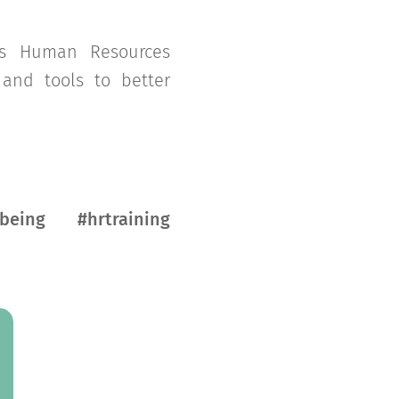
ts Human Resources
 and tools to better
eing #hrtraining