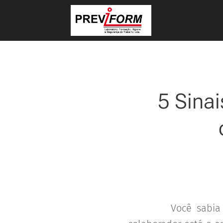
5 Sinai
🔍🧠 Você sabia q