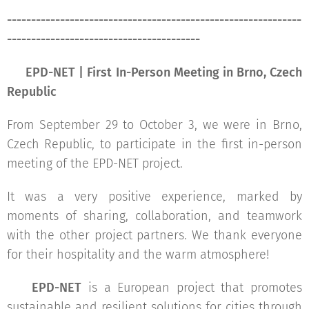
-------------------------------------------------------------
----------------------------------------
🌍
EPD-NET | First In-Person Meeting in Brno, Czech
Republic
From September 29 to October 3, we were in Brno,
Czech Republic, to participate in the first in-person
meeting of the EPD-NET project.
It was a very positive experience, marked by
moments of sharing, collaboration, and teamwork
with the other project partners. We thank everyone
for their hospitality and the warm atmosphere!
💡
EPD-NET
is a European project that promotes
sustainable and resilient solutions for cities through