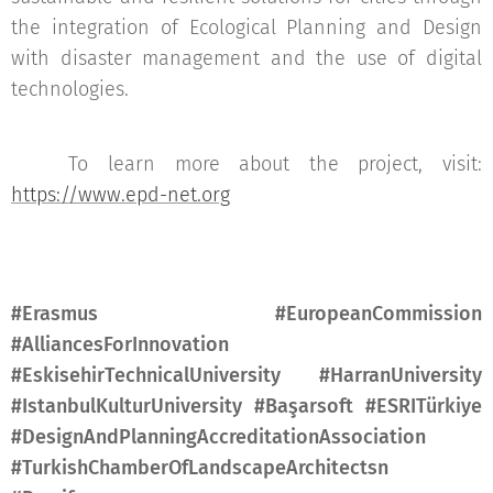
the integration of Ecological Planning and Design
with disaster management and the use of digital
technologies.
🔗 To learn more about the project, visit:
https://www.epd-net.org
#Erasmus #EuropeanCommission
#AlliancesForInnovation
#EskisehirTechnicalUniversity #HarranUniversity
#IstanbulKulturUniversity #Başarsoft #ESRITürkiye
#DesignAndPlanningAccreditationAssociation
#TurkishChamberOfLandscapeArchitectsn