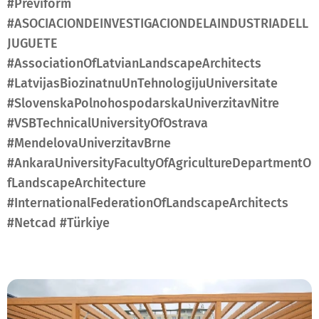
#Previform
#ASOCIACIONDEINVESTIGACIONDELAINDUSTRIADELL
JUGUETE
#AssociationOfLatvianLandscapeArchitects
#LatvijasBiozinatnuUnTehnologijuUniversitate
#SlovenskaPolnohospodarskaUniverzitavNitre
#VSBTechnicalUniversityOfOstrava
#MendelovaUniverzitavBrne
#AnkaraUniversityFacultyOfAgricultureDepartmentO
fLandscapeArchitecture
#InternationalFederationOfLandscapeArchitects
#Netcad #Türkiye