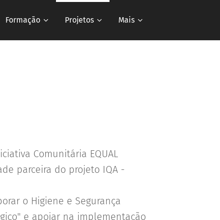
Formação
Projetos
Mais
niciativa Comunitária EQUAL
de parceira do projeto IQA -
orar o Higiene e Segurança
ógico" e apoiar na implementação