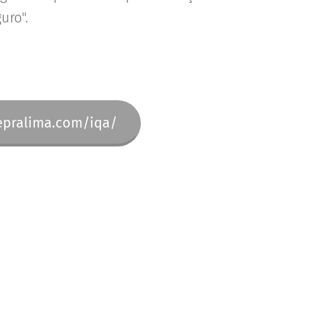
uro".
pralima.com/iqa/